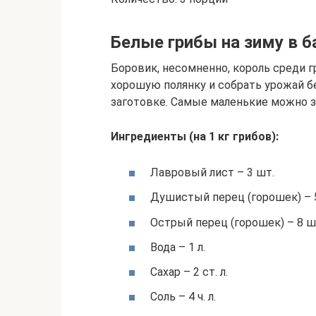
Белые грибы на зиму в б
Боровик, несомненно, король среди г
хорошую полянку и собрать урожай бе
заготовке. Самые маленькие можно з
Ингредиенты (на 1 кг грибов):
Лавровый лист – 3 шт.
Душистый перец (горошек) – 
Острый перец (горошек) – 8 ш
Вода – 1 л.
Сахар – 2 ст. л.
Соль – 4 ч. л.