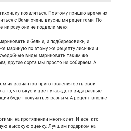
отихоньку появляться. Поэтому пришло время их
елиться с Вами очень вкусными рецептами. По
е ни разу они не подвели меня.
мариновать и белые, и подберезовики, и
акже мариную по этому же рецепту лисички и
 съедобные виды мариновать таким же
ла, другие сорта мы просто не собираем. А
дом из вариантов приготовления есть свои
а то, что вкус и цвет у каждого вида разные,
ации будет получаться разным. А рецепт вполне
гими, на протяжении многих лет. И все, кто
амую высокую оценку. Лучшим подарком на