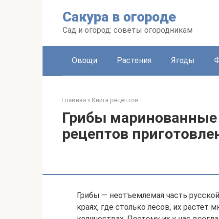
Перейти
Сакура в огороде
к
контенту
Сад и огород: советы огородникам
Овощи
Растения
Ягоды
Главная
»
Книга рецептов
Грибы маринованные 
рецептов приготовле
Грибы — неотъемлемая часть русской 
краях, где столько лесов, их растет
количествах. Поэтому их у нас всегда