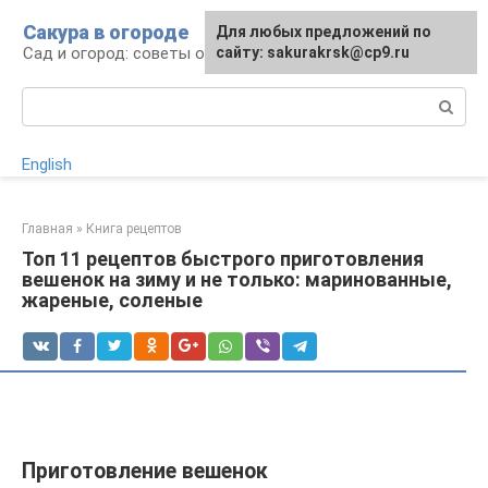
Перейти
Сакура в огороде
Для любых предложений по
к
Сад и огород: советы огородникам
сайту: sakurakrsk@cp9.ru
контенту
Поиск:
English
Главная
»
Книга рецептов
Топ 11 рецептов быстрого приготовления
вешенок на зиму и не только: маринованные,
жареные, соленые
Приготовление вешенок