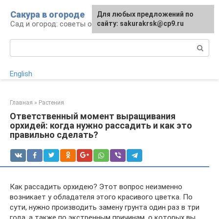
Перейти
Сакура в огороде
Для любых предложений по
к
Сад и огород: советы огородникам
сайту: sakurakrsk@cp9.ru
контенту
Поиск:
English
Главная
»
Растения
Ответственный момент выращивания
орхидей: когда нужно рассадить и как это
правильно сделать?
Как рассадить орхидею? Этот вопрос неизменно
возникает у обладателя этого красивого цветка. По
сути, нужно производить замену грунта один раз в три
года, а также по экстренным причинам, о которых вы