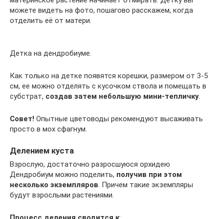
материнское растение начинает отмирать. Детку вы
можете видеть на фото, пошагово расскажем, когда
отделить её от матери.
Детка на дендробиуме.
Как только на детке появятся корешки, размером от 3-5
см, ее можно отделять с кусочком ствола и помещать в
субстрат,
создав затем небольшую мини-тепличку
.
Совет!
Опытные цветоводы рекомендуют высаживать
просто в мох сфагнум.
Делением куста
Взрослую, достаточно разросшуюся орхидею
Дендробиум можно поделить,
получив при этом
несколько экземпляров
. Причем такие экземпляры
будут взрослыми растениями.
Процесс деления сводится к
: