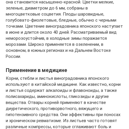
она становится насыщенно-красной. Цветки мелкие,
зеленые, диаметром до 6 мм, собраны в
многоцветковые соцветия. Плоды шаровидные,
голубовато-фиолетовые, бледные, обычно с черными
точками. Цветение виноградовника японского наступает
в июне и длится около 40 дней. Рассматриваемый вид
неморозоустойчив, в холодные зимы поражается
морозами. Широко применяется в озеленении, в
основном, в южных регионах и на Дальнем Востоке
России.
Применение в медицине
Корни, стебли и листья виноградовника японского
используют в китайской медицине. Как известно, корни
и листья содержат алкалоиды и флавоноиды, а также
полисахариды, аминокислоты, гликозиды и другие
вещества. Отвары корней применяют в качестве
диуретического, противорвотного, вяжущего и
гипотензивного средства. Они эффективны при поносах
и хроническом ревматизме. Из листьев часто готовят
различные компрессы, которые сглаживают боль и