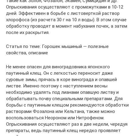
такие как Золон, Фозалон, Экамен, Сумицидин и др.
Опрыскивания осуществляют с промежутками в 10-12
дней. Эффективен в борьбе с листоверткой раствор
хлорофоса (из расчета 30 г на 10 л воды). В этом случае
обработку проводят в момент набухания почек, а затем
после их раскрытия.
Статья по теме: Горошек мышиный — полезные
свойства, описание
Не менее опасен для виноградовника японского
паутинный клещ. Он с легкостью переносит даже
суровые зимы, прячась в коре винограда и опавшей
листве. Именно поэтому с наступлением весны
необходимо удалять под лианами опавшую листву и
обрабатывать почву специальными препаратами. Для
борьбы с паутинным клещом рекомендуются обработки
растворами Фозалона или Кельтана, также можно
воспользоваться Неороном или Нитрофеном.
Опрыскивания осуществляют раз в две недели, чередуя
препараты, ведь паутинный клещ нередко проявляет