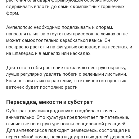
растения благодаря формирующей обрезке можно
сдерживать вплоть до самых компактных горшечных
форм.
Ампелопсис необходимо подвязывать к опорам,
направлять: из-за отсутствия присосок на усиках он не
может самостоятельно карабкаться ввысь. Он
прекрасно растет и на фигурных основах, и на лесенках, и
на шпалерах, и в ампелях или каскадах.
Для того чтобы растение сохраняло пеструю окраску,
лучше регулярно удалять побеги с зелеными листьями.
Если оставить их на растении, то количество простых
веточек будет постоянно расти.
Пересадка, емкости и субстрат
Субстрат для виноградовников подбирают очень
внимательно. Это культура предпочитает питательные,
глинистые по структуре почвы со щелочной реакцией.
Для ампелопсисов подходит землесмесь, состоящая из
перегнойной почвы, песка и двукратных долей дерновой