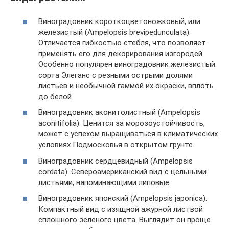
Виноградовник короткоцветоножковый, или
железистый (Ampelopsis brevipedunculata).
Отличается гибкостью стебля, что позволяет
применять его для декорирования изгородей.
Особенно популярен виноградовник железистый
сорта Элеганс с резными острыми долями
листьев и необычной гаммой их окраски, вплоть
до белой.
Виноградовник аконитолистный (Ampelopsis
aconitifolia). Ценится за морозоустойчивость,
может с успехом выращиваться в климатических
условиях Подмосковья в открытом грунте.
Виноградовник сердцевидный (Ampelopsis
cordata). Североамериканский вид с цельными
листьями, напоминающими липовые.
Виноградовник японский (Ampelopsis japonica).
Компактный вид с изящной ажурной листвой
сплошного зеленого цвета. Выглядит он проще