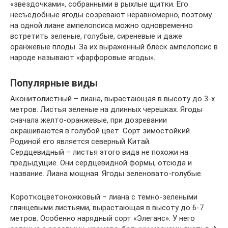
«звездочками», собранными в рыхлые щитки. Его
несъедобные ягоды созревают неравномерно, поэтому
на одной лиане ампелопсиса можно одновременно
встретить зеленые, голубые, сиреневые и даже
оранжевые плоды. За их выраженный блеск ампелопсис в
народе называют «фарфоровые ягоды».
Популярные виды
Аконитолистный – лиана, вырастающая в высоту до 3-х
метров. Листья зеленые на длинных черешках. Ягоды
сначала желто-оранжевые, при дозревании
окрашиваются в голубой цвет. Сорт зимостойкий.
Родиной его является северный Китай.
Сердцевидный – листья этого вида не похожи на
предыдущие. Они сердцевидной формы, отсюда и
название. Лиана мощная. Ягоды зеленовато-голубые.
Короткоцветоножковый – лиана с темно-зелеными
глянцевыми листьями, вырастающая в высоту до 6-7
метров. Особенно нарядный сорт «Элеганс». У него