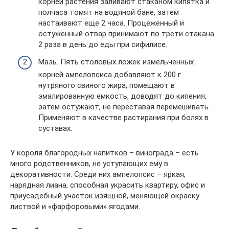
корней растения заливают стаканом кипятка и
полчаса томят на водяной бане, затем
настаивают еще 2 часа. Процеженный и
остуженный отвар принимают по трети стакана
2 раза в день до еды при сифилисе.
Мазь. Пять столовых ложек измельченных
корней ампелопсиса добавляют к 200 г
нутряного свиного жира, помещают в
эмалированную емкость, доводят до кипения,
затем остужают, не переставая перемешивать.
Применяют в качестве растирания при болях в
суставах.
У короля благородных напитков – винограда – есть
много родственников, не уступающих ему в
декоративности. Среди них ампелопсис – яркая,
нарядная лиана, способная украсить квартиру, офис и
приусадебный участок изящной, меняющей окраску
листвой и «фарфоровыми» ягодами.