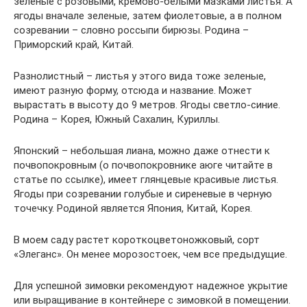
зеленые с розовыми, кремово-белыми мазками листья. А
ягоды вначале зеленые, затем фиолетовые, а в полном
созревании – словно россыпи бирюзы. Родина –
Приморский край, Китай.
Разнолистный – листья у этого вида тоже зеленые,
имеют разную форму, отсюда и название. Может
вырастать в высоту до 9 метров. Ягоды светло-синие.
Родина – Корея, Южный Сахалин, Куриллы.
Японский – небольшая лиана, можно даже отнести к
почвопокровным (о почвопокровнике аюге читайте в
статье по ссылке), имеет глянцевые красивые листья.
Ягоды при созревании голубые и сиреневые в черную
точечку. Родиной является Япония, Китай, Корея.
В моем саду растет короткоцветоножковый, сорт
«Элеганс». Он менее морозостоек, чем все предыдущие.
Для успешной зимовки рекомендуют надежное укрытие
или выращивание в контейнере с зимовкой в помещении.