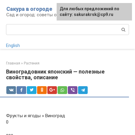
Перейти
Сакура в огороде
Для любых предложений по
к
Сад и огород: советы огородникам
сайту: sakurakrsk@cp9.ru
контенту
Поиск:
English
Главная
»
Растения
Виноградовник японский — полезные
свойства, описание
Фрукты и ягоды » Виноград
0