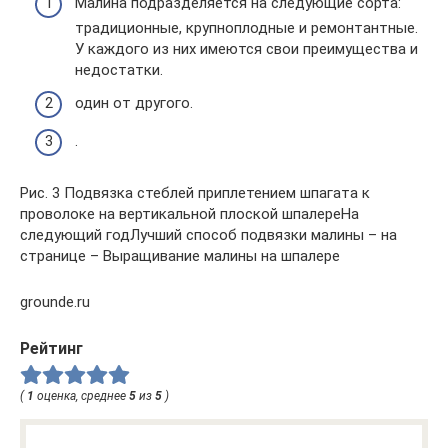
​Малина подразделяется на следующие сорта:
традиционные, крупноплодные и ремонтантные.
У каждого из них имеются свои преимущества и
недостатки.​
​один от другого.​
​.​
​Рис. 3 Подвязка стеблей приплетением шпагата к
проволоке на вертикальной плоской шпалере​​На
следующий год​​Лучший способ подвязки малины – на
странице – Выращивание малины на шпалере​
grounde.ru
Рейтинг
(
1
оценка, среднее
5
из
5
)