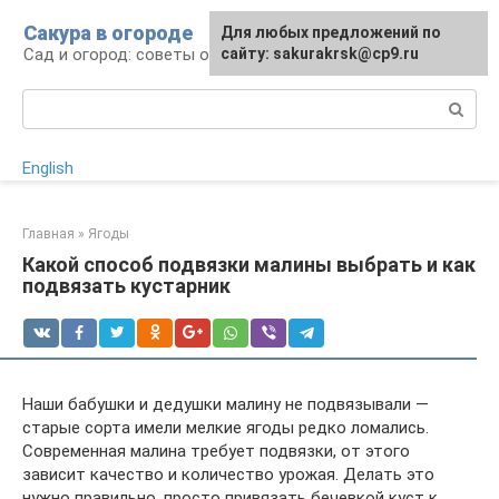
Перейти
Сакура в огороде
Для любых предложений по
к
Сад и огород: советы огородникам
сайту: sakurakrsk@cp9.ru
контенту
Поиск:
English
Главная
»
Ягоды
Какой способ подвязки малины выбрать и как
подвязать кустарник
Наши бабушки и дедушки малину не подвязывали —
старые сорта имели мелкие ягоды редко ломались.
Современная малина требует подвязки, от этого
зависит качество и количество урожая. Делать это
нужно правильно, просто привязать бечевкой куст к