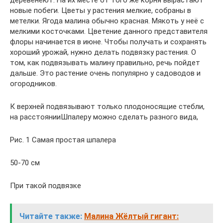
деревенеют. На их месте от того же корня вырастают
новые побеги. Цветы у растения мелкие, собраны в
метелки. Ягода малина обычно красная. Мякоть у неё с
мелкими косточками. Цветение данного представителя
флоры начинается в июне. Чтобы получать и сохранять
хороший урожай, нужно делать подвязку растения. О
том, как подвязывать малину правильно, речь пойдет
дальше. Это растение очень популярно у садоводов и
огородников.​
​К верхней подвязывают только плодоносящие стебли,
на расстоянии​​Шпалеру можно сделать разного вида,​
​Рис. 1 Самая простая шпалера​
​50-70 см​
​При такой подвязке​
Читайте также:
Малина Жёлтый гигант: