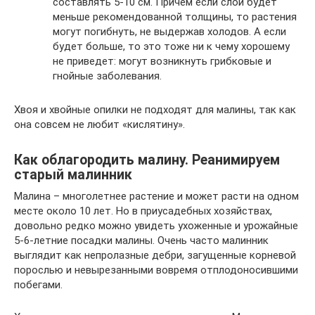
составлять 5-10 см. Причем если слой будет
меньше рекомендованной толщины, то растения
могут погибнуть, не выдержав холодов. А если
будет больше, то это тоже ни к чему хорошему
не приведет: могут возникнуть грибковые и
гнойные заболевания.
Хвоя и хвойные опилки не подходят для малины, так как
она совсем не любит «кислятину».
Как облагородить малину. Реанимируем
старый малинник
Малина – многолетнее растение и может расти на одном
месте около 10 лет. Но в приусадебных хозяйствах,
довольно редко можно увидеть ухоженные и урожайные
5-6-летние посадки малины. Очень часто малинник
выглядит как непролазные дебри, загущенные корневой
порослью и невырезанными вовремя отплодоносившими
побегами.