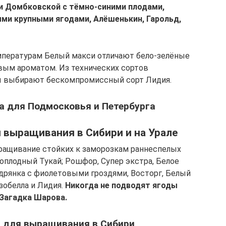
 Домбковской с тёмно-синими плодами,
ми крупными ягодами, Алёшенькин, Гарольд,
мпературам Белый макси отличают бело-зелёные
вым ароматом. Из технических сортов
ы выбирают бескомпромиссный сорт Лидия.
а для Подмосковья и Петербурга
 выращивания в Сибири и на Урале
ащивание стойких к заморозкам раннеспелых
лоплодный Тукай; Рошфор, Супер экстра, Белое
одрянка с фиолетовыми гроздями, Восторг, Белый
зобелла и Лидия.
Никогда не подводят ягоды
 Загадка Шарова.
а для выращивания в Сибири