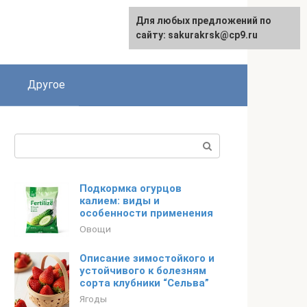
Для любых предложений по
English
сайту: sakurakrsk@cp9.ru
Другое
Поиск:
Подкормка огурцов
калием: виды и
особенности применения
Овощи
Описание зимостойкого и
устойчивого к болезням
сорта клубники “Сельва”
Ягоды