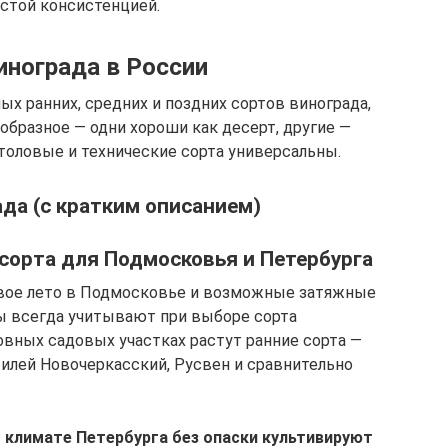
истой консистенцией.
инограда в России
х ранних, средних и поздних сортов винограда,
образное — одни хороши как десерт, другие —
столовые и технические сорта универсальны.
ада (с кратким описанием)
сорта для Подмосковья и Петербурга
вое лето в Подмосковье и возможные затяжные
ы всегда учитывают при выборе сорта
овных садовых участках растут ранние сорта —
билей Новочеркасский, Русвен и сравнительно
 климате Петербурга без опаски культивируют