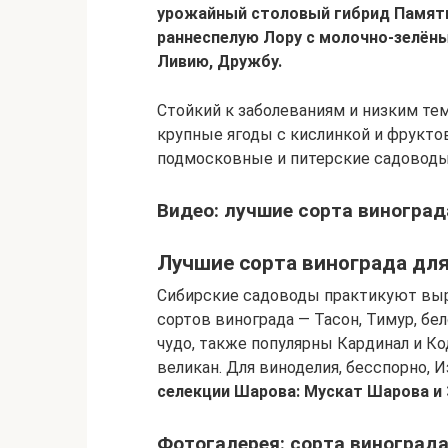
урожайный столовый гибрид Памяти
раннеспелую Лору с молочно-зелёны
Ливию, Дружбу.
Стойкий к заболеваниям и низким те
крупные ягоды с кислинкой и фрукто
подмосковные и питерские садовод
Видео: лучшие сорта виноград
Лучшие сорта винограда для
Сибирские садоводы практикуют выр
сортов винограда — Тасон, Тимур, бе
чудо, также популярны Кардинал и К
великан. Для виноделия, бесспорно, И
селекции Шарова: Мускат Шарова и
Фотогалерея: сорта виноград