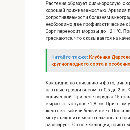
Растение образует сильнорослую, ск
хорошей приживаемостью. Аркадия п
сопротивляемости болезням виноград
необходимо две профилактические об
Сорт переносит морозы до –21 °С. П
трескаются, что сказывается на каче
Читайте также:
Клубника Дарселе
крупноплодного сорта и особенн
Как видно по описанию и фото, виног
плотные грозди весом от 0,5 до 2 кг.
конической. При весе порядка 15 гра
вырастать крупнее 2,8 см. При этом 
желтоватый или белый цвет. Посколь
могут накопить много сахаров, но пр
разочарует. Он освежающий, приятный