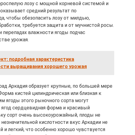
ороспелую лозу с мощной корневой системой и
оказывает средний результат по
а, чтобы обезопасить лозу от милдью,
работки, требуется защита и от мучнистой росы.
ри перепадах влажности ягоды подчас
стве урожая.
кт: подробная характеристика
ости выращивания хорошего урожая
рад Аркадия образует крупные, по большей мере
 Форма кистей цилиндрическая или близкая к
мм ягоды этого рыночного сорта могут
у ягод сердцевидная форма и красивый
ку сорт очень высокоурожайный, плоды не
и незначительной кислотности вкус Аркадии не
 и легкий, что особенно хорошо чувствуется