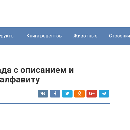
Фрукты
Книга рецептов
Животные
Строения
да с описанием и
 алфавиту