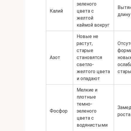
зеленого
Вытя
Калий
цвета с
длину
желтой
каймой вокруг
Новые не
растут,
Отсут
старые
форм
Азот
становятся
новых
светло-
ослаб
желтого цвета
стар
и опадают
Мелкие и
плотные
темно-
Замед
Фосфор
зеленого
роста
цвета с
водянистыми