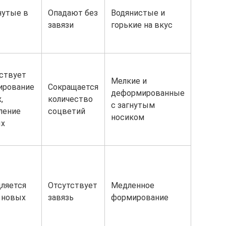
нутые в
Опадают без
Водянистые и
завязи
горькие на вкус
ствует
Мелкие и
ирование
Сокращается
деформированные
,
количество
с загнутым
ление
соцветий
носиком
ых
ляется
Отсутствует
Медленное
 новых
завязь
формирование