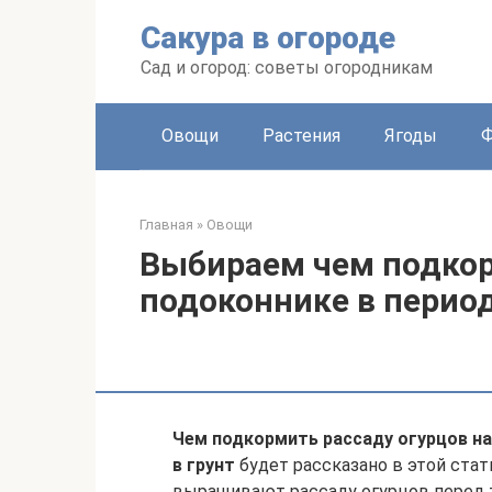
Перейти
Сакура в огороде
к
контенту
Сад и огород: советы огородникам
Овощи
Растения
Ягоды
Главная
»
Овощи
Выбираем чем подкор
подоконнике в период
Чем подкормить рассаду огурцов на
в грунт
будет рассказано в этой ста
выращивают рассаду огурцов перед т