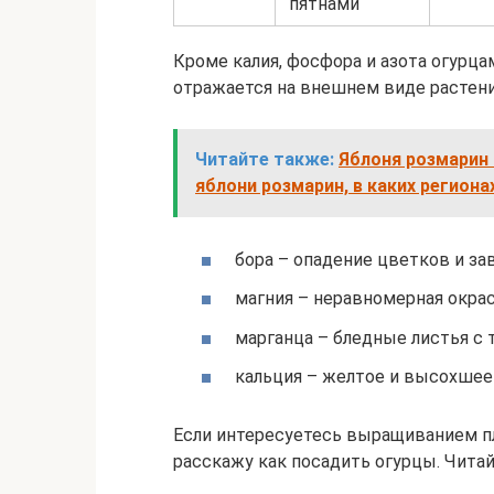
пятнами
Кроме калия, фосфора и азота огурца
отражается на внешнем виде растени
Читайте также:
Яблоня розмарин 
яблони розмарин, в каких регион
бора – опадение цветков и зав
магния – неравномерная окрас
марганца – бледные листья с
кальция – желтое и высохшее
Если интересуетесь выращиванием пл
расскажу как посадить огурцы. Читай