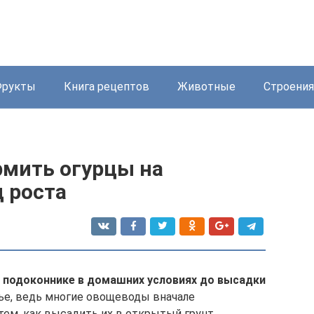
Фрукты
Книга рецептов
Животные
Строения
мить огурцы на
 роста
 подоконнике в домашних условиях до высадки
тье, ведь многие овощеводы вначале
ем, как высадить их в открытый грунт.