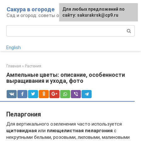
Перейти
Сакура в огороде
Для любых предложений по
к
Сад и огород: советы огородникам
сайту: sakurakrsk@cp9.ru
контенту
Поиск:
English
Главная
»
Растения
Ампельные цветы: описание, особенности
выращивания и ухода, фото
Пеларгония
Для вертикального озеленения часто используется
щитовидная
или
плющелистная
пеларгония
с
некрупными белыми, розовыми, лиловыми, малиновыми