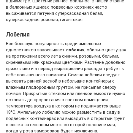
в диаметре. Цветение раннее, обильное. В нашей стране
в балконных ящиках, подвесных корзинах часто
высаживается петуния суперкаскадная белая,
суперкаскадная розовая, гигантская.
Лобелия
Все большую популярность среди ампельных
однолетников завоевывает
лобелия
, обильно цветущая
на протяжении всего лета синими, розовыми, белыми,
сиреневыми или красными цветками. Растение довольно
прихотливо и в период выращивания рассады требует к
себе повышенного внимания. Семена лобелии следует
высевать ранней весной в небольшие контейнеры с
влажным плодородным грунтом, не присыпая сверху
почвой. Прикрытые стеклом или пленкой емкости нужно
оставить до прорастания в светлом помещении,
температура воздуха в котором не поднимается выше
18°C. Ампельную лобелию можно разместить в саду в
подвесных контейнерах или высадить в открытый грунт
в слегка затененном месте во второй половине мая,
когда угроза заморозков будет исключена.