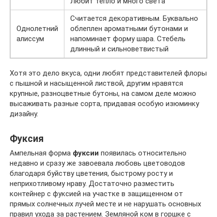
Любит тепло и много света
Считается декоративным. Буквально
Однолетний
облеплен ароматными бутонами и
алиссум
напоминает форму шара. Стебель
длинный и сильноветвистый
Хотя это дело вкуса, одни любят представителей флоры
с пышной и насыщенной листвой, другим нравятся
крупные, разноцветные бутоны, на самом деле можно
высаживать разные сорта, придавая особую изюминку
дизайну.
Фуксия
Ампельная форма
фуксии
появилась относительно
недавно и сразу же завоевала любовь цветоводов
благодаря буйству цветения, быстрому росту и
неприхотливому нраву. Достаточно разместить
контейнер с фуксией на участке в защищенном от
прямых солнечных лучей месте и не нарушать основных
правил ухода за растением. Земляной ком в горшке с