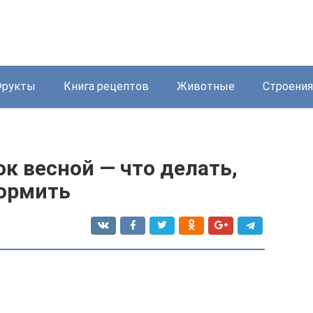
Фрукты
Книга рецептов
Животные
Строения
к весной — что делать,
кормить