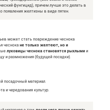
ческий фунгицид), причем лучше это делать в
до появления желтизны в виде пятен.
а
тьев может стать повреждение чеснока
ья чеснока
не только желтеют, но и
нные
луковицы чеснока становятся рыхлыми
и
щу и размножения (будущей посадки).
й посадочный материал.
а и чередования культур.
ый материал о том,
после чего лучше сажать