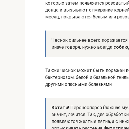
которых затем появляется розоватый
донца и вызывают отмирание корней
месяц, покрываются белым или розов
Чеснок сильнее всего поражается 
иначе говоря, нужно всегда
соблю
Также чеснок может быть поражен
п
бактериозом, белой и базальной гнил
другими опасными болезнями.
Кстати!
Пероноспороз (ложная мучн
значит, лечится. Так, для обработк
появляются желтые пятна, а с ни
опрыскивать растения
Фитоспор