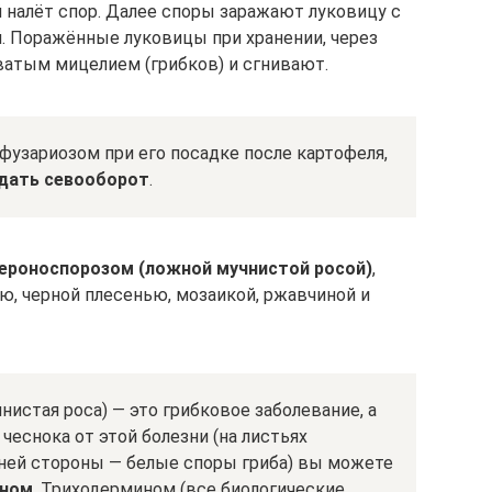
 налёт спор. Далее споры заражают луковицу с
. Поражённые луковицы при хранении, через
атым мицелием (грибков) и сгнивают.
фузариозом при его посадке после картофеля,
дать севооборот
.
ероноспорозом (ложной мучнистой росой)
,
ью, черной плесенью, мозаикой, ржавчиной и
истая роса) — это грибковое заболевание, а
и чеснока от этой болезни (на листьях
жней стороны — белые споры гриба) вы можете
ином
, Триходермином (все биологические