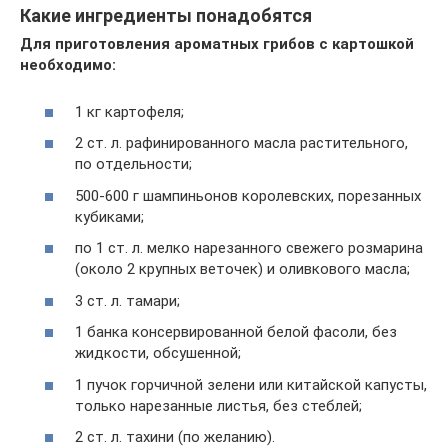
Какие ингредиенты понадобятся
Для приготовления ароматных грибов с картошкой
необходимо:
1 кг картофеля;
2 ст. л. рафинированного масла растительного,
по отдельности;
500-600 г шампиньонов королевских, порезанных
кубиками;
по 1 ст. л. мелко нарезанного свежего розмарина
(около 2 крупных веточек) и оливкового масла;
3 ст. л. тамари;
1 банка консервированной белой фасоли, без
жидкости, обсушенной;
1 пучок горчичной зелени или китайской капусты,
только нарезанные листья, без стеблей;
2 ст. л. тахини (по желанию).