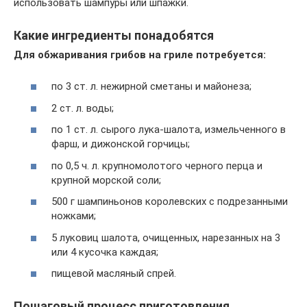
использовать шампуры или шпажки.
Какие ингредиенты понадобятся
Для обжаривания грибов на гриле потребуется:
по 3 ст. л. нежирной сметаны и майонеза;
2 ст. л. воды;
по 1 ст. л. сырого лука-шалота, измельченного в
фарш, и дижонской горчицы;
по 0,5 ч. л. крупномолотого черного перца и
крупной морской соли;
500 г шампиньонов королевских с подрезанными
ножками;
5 луковиц шалота, очищенных, нарезанных на 3
или 4 кусочка каждая;
пищевой масляный спрей.
Пошаговый процесс приготовления