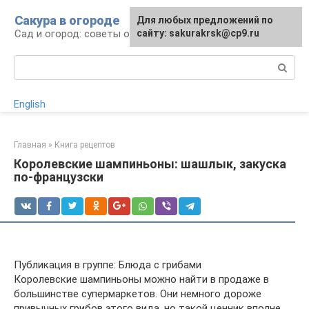
Перейти
Сакура в огороде
Для любых предложений по
к
Сад и огород: советы огородникам
сайту: sakurakrsk@cp9.ru
контенту
Поиск:
English
Главная
»
Книга рецептов
Королевские шампиньоны: шашлык, закуска
по-французски
Публикация в группе: Блюда с грибами
Королевские шампиньоны можно найти в продаже в
большинстве супермаркетов. Они немного дороже
привычных грибов этого вида, но такой ценник вполне