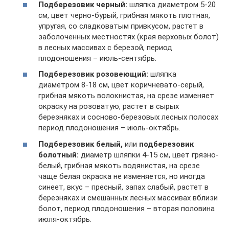
Подберезовик черный:
шляпка диаметром 5-20
см, цвет черно-бурый, грибная мякоть плотная,
упругая, со сладковатым привкусом, растет в
заболоченных местностях (края верховых болот)
в лесных массивах с березой, период
плодоношения – июль-сентябрь.
Подберезовик розовеющий:
шляпка
диаметром 8-18 см, цвет коричневато-серый,
грибная мякоть волокнистая, на срезе изменяет
окраску на розоватую, растет в сырых
березняках и сосново-березовых лесных полосах
период плодоношения – июль-октябрь.
Подберезовик белый,
или
подберезовик
болотный:
диаметр шляпки 4-15 см, цвет грязно-
белый, грибная мякоть водянистая, на срезе
чаще белая окраска не изменяется, но иногда
синеет, вкус – пресный, запах слабый, растет в
березняках и смешанных лесных массивах вблизи
болот, период плодоношения – вторая половина
июля-октябрь.