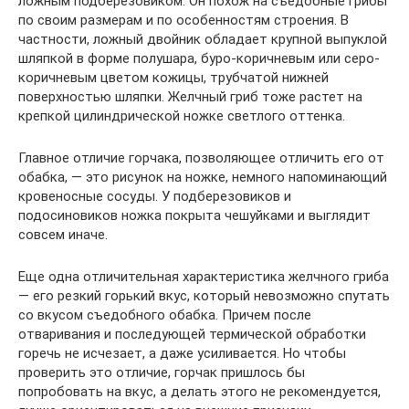
ложным подберезовиком. Он похож на съедобные грибы
по своим размерам и по особенностям строения. В
частности, ложный двойник обладает крупной выпуклой
шляпкой в форме полушара, буро-коричневым или серо-
коричневым цветом кожицы, трубчатой нижней
поверхностью шляпки. Желчный гриб тоже растет на
крепкой цилиндрической ножке светлого оттенка.
Главное отличие горчака, позволяющее отличить его от
обабка, — это рисунок на ножке, немного напоминающий
кровеносные сосуды. У подберезовиков и
подосиновиков ножка покрыта чешуйками и выглядит
совсем иначе.
Еще одна отличительная характеристика желчного гриба
— его резкий горький вкус, который невозможно спутать
со вкусом съедобного обабка. Причем после
отваривания и последующей термической обработки
горечь не исчезает, а даже усиливается. Но чтобы
проверить это отличие, горчак пришлось бы
попробовать на вкус, а делать этого не рекомендуется,