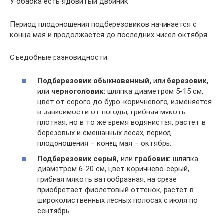
У обабка есть ядовитый двойник
Период плодоношения подберезовиков начинается с
конца мая и продолжается до последних чисел октября.
Съедобные разновидности:
Подберезовик обыкновенный,
или
березовик,
или
черноголовик:
шляпка диаметром 5-15 см,
цвет от серого до буро-коричневого, изменяется
в зависимости от погоды, грибная мякоть
плотная, но в то же время водянистая, растет в
березовых и смешанных лесах, период
плодоношения – конец мая – октябрь.
Подберезовик серый,
или
грабовик:
шляпка
диаметром 6-20 см, цвет коричнево-серый,
грибная мякоть ватообразная, на срезе
приобретает фиолетовый оттенок, растет в
широколиственных лесных полосах с июля по
сентябрь.