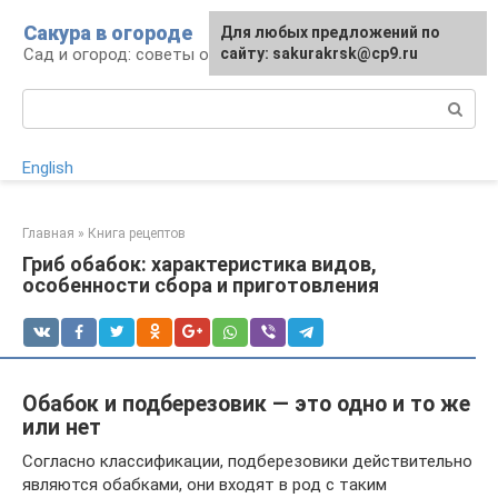
Перейти
Сакура в огороде
Для любых предложений по
к
Сад и огород: советы огородникам
сайту: sakurakrsk@cp9.ru
контенту
Поиск:
English
Главная
»
Книга рецептов
Гриб обабок: характеристика видов,
особенности сбора и приготовления
Обабок и подберезовик — это одно и то же
или нет
Согласно классификации, подберезовики действительно
являются обабками, они входят в род с таким