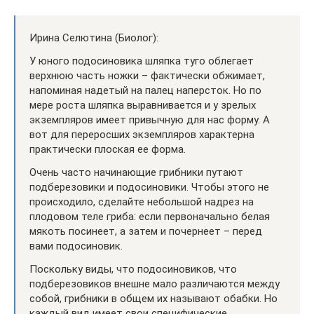
Ирина Селютина (Биолог):
У юного подосиновика шляпка туго облегает
верхнюю часть ножки – фактически обжимает,
напоминая надетый на палец наперсток. Но по
мере роста шляпка выравнивается и у зрелых
экземпляров имеет привычную для нас форму. А
вот для переросших экземпляров характерна
практически плоская ее форма.
Очень часто начинающие грибники путают
подберезовики и подосиновики. Чтобы этого не
происходило, сделайте небольшой надрез на
плодовом теле гриба: если первоначально белая
мякоть посинеет, а затем и почернеет – перед
вами подосиновик.
Поскольку виды, что подосиновиков, что
подберезовиков внешне мало различаются между
собой, грибники в общем их называют обабки. Но
каждый вид имеет свои специфические