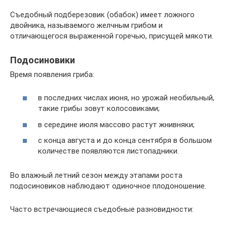
Съедобный подберезовик (обабок) имеет ложного
двойника, называемого желчным грибом и
отличающегося выраженной горечью, присущей мякоти.
Подосиновики
Время появления гриба:
в последних числах июня, но урожай необильный,
такие грибы зовут колосовиками;
в середине июля массово растут жнивняки;
с конца августа и до конца сентября в большом
количестве появляются листопадники.
Во влажный летний сезон между этапами роста
подосиновиков наблюдают одиночное плодоношение.
Часто встречающиеся съедобные разновидности: