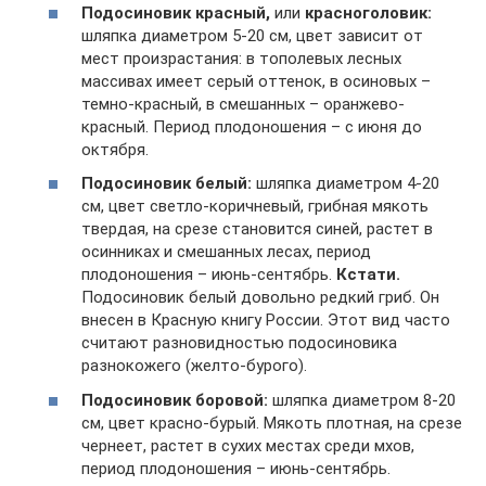
Подосиновик красный,
или
красноголовик:
шляпка диаметром 5-20 см, цвет зависит от
мест произрастания: в тополевых лесных
массивах имеет серый оттенок, в осиновых –
темно-красный, в смешанных – оранжево-
красный. Период плодоношения – с июня до
октября.
Подосиновик белый:
шляпка диаметром 4-20
см, цвет светло-коричневый, грибная мякоть
твердая, на срезе становится синей, растет в
осинниках и смешанных лесах, период
плодоношения – июнь-сентябрь.
Кстати.
Подосиновик белый довольно редкий гриб. Он
внесен в Красную книгу России. Этот вид часто
считают разновидностью подосиновика
разнокожего (желто-бурого).
Подосиновик боровой:
шляпка диаметром 8-20
см, цвет красно-бурый. Мякоть плотная, на срезе
чернеет, растет в сухих местах среди мхов,
период плодоношения – июнь-сентябрь.