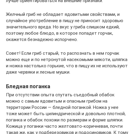
лучше ориентироваться на внешние признаки.
Желчный гриб не обладает ядовитыми свойствами, и
случайное употребление в пищу не приносит здоровью
значительного вреда. Но вкус у гриба слишком едкий,
поэтому любое блюдо, в которое попадет горчак,
окажется безнадежно испорчено.
Совет! Если гриб старый, то распознать в нем горчак
можно еще и по нетронутой насекомыми мякоти, шляпка
и ножка настолько горькие, что в пищу их не используют
даже червяки и лесные мушки.
Бледная поганка
При отсутствии опыта спутать съедобный обабок
можно с самым ядовитым и опасным грибом на
территории России — бледной поганкой. Ножка у нее
тоже может быть цилиндрической и довольно плотной,
поганка и обабок похожи по размерам и форме шляпки.
Кожица у поганки часто желтовато-коричневая, почти
такая же, как у подберезовиков и подосиновиков. К тому