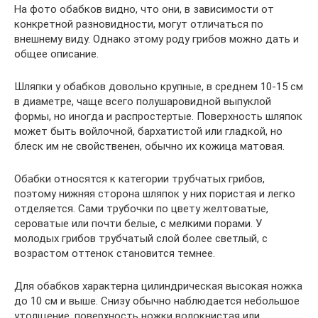
На фото обабков видно, что они, в зависимости от
конкретной разновидности, могут отличаться по
внешнему виду. Однако этому роду грибов можно дать и
общее описание.
Шляпки у обабков довольно крупные, в среднем 10-15 см
в диаметре, чаще всего полушаровидной выпуклой
формы, но иногда и распростертые. Поверхность шляпок
может быть войлочной, бархатистой или гладкой, но
блеск им не свойственен, обычно их кожица матовая.
Обабки относятся к категории трубчатых грибов,
поэтому нижняя сторона шляпок у них пористая и легко
отделяется. Сами трубочки по цвету желтоватые,
сероватые или почти белые, с мелкими порами. У
молодых грибов трубчатый слой более светлый, с
возрастом оттенок становится темнее.
Для обабков характерна цилиндрическая высокая ножка
до 10 см и выше. Снизу обычно наблюдается небольшое
утолщение, поверхность ножки волокнистая или