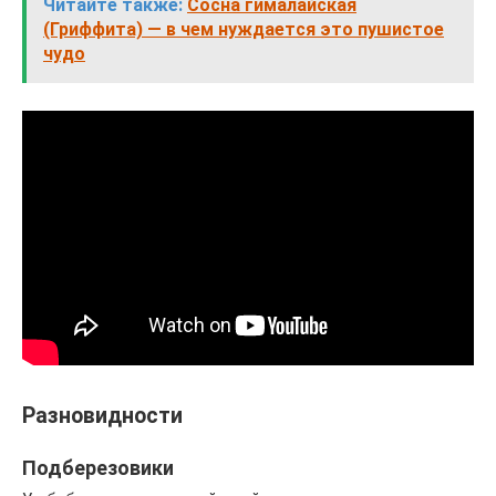
Читайте также:
Сосна гималайская
(Гриффита) — в чем нуждается это пушистое
чудо
Разновидности
Подберезовики