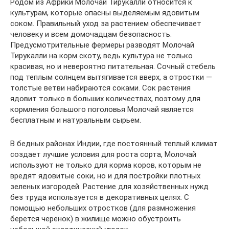
Родом из Африки Молочай Тирукалли относится к
культурам, которые опасны выделяемым ядовитым
соком. Правильный уход за растением обеспечивает
человеку и всем домочадцам безопасность.
Предусмотрительные фермеры разводят Молочай
Тирукалли на корм скоту, ведь культура не только
красивая, но и невероятно питательная. Сочный стебель
под теплым солнцем вытягивается вверх, а отростки —
толстые ветви набираются соками. Сок растения
ядовит только в больших количествах, поэтому для
кормления большого поголовья Молочай является
бесплатным и натуральным сырьем.
В бедных районах Индии, где постоянный теплый климат
создает лучшие условия для роста сорта, Молочай
используют не только для корма коров, которым не
вредят ядовитые соки, но и для постройки плотных
зеленых изгородей. Растение для хозяйственных нужд
без труда используется в декоративных целях. С
помощью небольших отростков (для размножения
берется черенок) в жилище можно обустроить