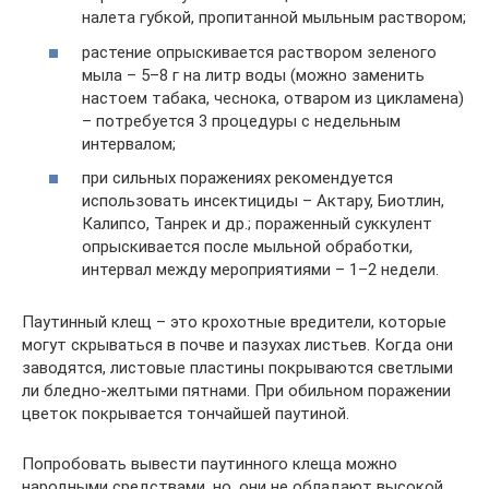
налета губкой, пропитанной мыльным раствором;
растение опрыскивается раствором зеленого
мыла – 5–8 г на литр воды (можно заменить
настоем табака, чеснока, отваром из цикламена)
– потребуется 3 процедуры с недельным
интервалом;
при сильных поражениях рекомендуется
использовать инсектициды – Актару, Биотлин,
Калипсо, Танрек и др.; пораженный суккулент
опрыскивается после мыльной обработки,
интервал между мероприятиями – 1–2 недели.
Паутинный клещ – это крохотные вредители, которые
могут скрываться в почве и пазухах листьев. Когда они
заводятся, листовые пластины покрываются светлыми
ли бледно-желтыми пятнами. При обильном поражении
цветок покрывается тончайшей паутиной.
Попробовать вывести паутинного клеща можно
народными средствами, но, они не обладают высокой