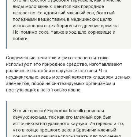
Это интересно! Эуфорбия тирукалли, как и многие
виды молочайных, ценится как природное
лекарство. Ее ядовитый млечный сок, богатый
полезными веществами, в медицинских целях
использовали еще аборигены в древние времена.
Но, помимо сока, также в ход шло корневище и
побеги.
Современные целители и фитотерапевты тоже
используют это природное средство, изготавливают
различные снадобья и наружные составы. Что
неудивительно, ведь молочай является кладезем ценных
элементов, порой не синтезируемых организмом и
поступающих в него только извне.
Это интересно! Euphorbia tirucalli прозвали
каучуконосным, так как его млечный сок был
источником натурального каучука. Интересно и то,
что в конце прошлого века в Бразилии млечный
сок молочая решили использовать для получения