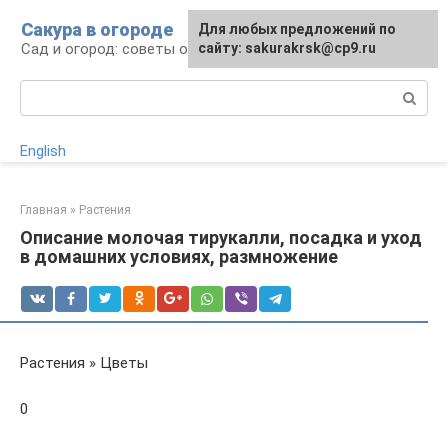
Перейти
Сакура в огороде
Для любых предложений по
к
Сад и огород: советы огородникам
сайту: sakurakrsk@cp9.ru
контенту
Поиск:
English
Главная
»
Растения
Описание молочая тирукалли, посадка и уход
в домашних условиях, размножение
Растения » Цветы
0