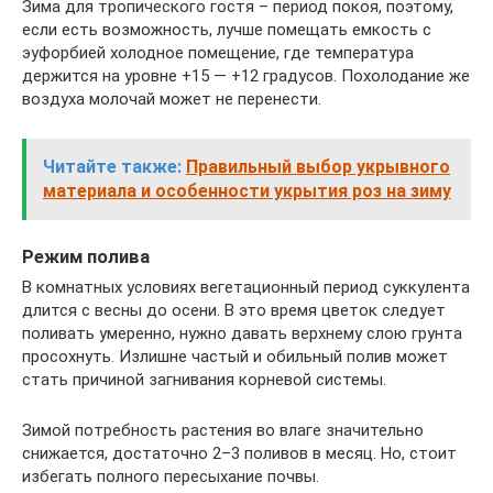
Зима для тропического гостя – период покоя, поэтому,
если есть возможность, лучше помещать емкость с
эуфорбией холодное помещение, где температура
держится на уровне +15 — +12 градусов. Похолодание же
воздуха молочай может не перенести.
Читайте также:
Правильный выбор укрывного
материала и особенности укрытия роз на зиму
Режим полива
В комнатных условиях вегетационный период суккулента
длится с весны до осени. В это время цветок следует
поливать умеренно, нужно давать верхнему слою грунта
просохнуть. Излишне частый и обильный полив может
стать причиной загнивания корневой системы.
Зимой потребность растения во влаге значительно
снижается, достаточно 2–3 поливов в месяц. Но, стоит
избегать полного пересыхание почвы.