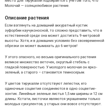
Место для Тирукалли подбирается с учетом того, что
Молочай — солнцелюбивое растение.
Описание растения
Если взглянуть на домашний аккуратный кустик
эуфорбии каучуконосной, то сложно представить, что в
естественной среде она может достигать 9-метровой
высоты. Хотя, и в домашних условиях без своевременной
обрезки он может вымахать до 6 метров!
У этого опасного, но весьма оригинального растения
великое множество веточек, округлый стебель с
гладкой поверхностью. У молодого молочая он ярко-
зеленый, а старого – становится темносерым.
У цветов тирукалли отсутствуют лепестки, его
одиночные соцветия соединяются в одно соцветие-
зонтик. Линейные зеленые листья 1,5 мм ширины и 12 см
длины. Кстати, листочки являются украшением только
молодых суккулентов, у старых они вовсе отсутствуют.