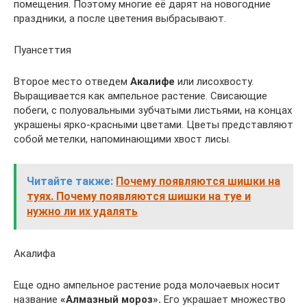
помещения. Поэтому многие её дарят на новогодние
праздники, а после цветения выбрасывают.
Пуансеттия
Второе место отведем
Акалифе
или лисохвосту.
Выращивается как ампельное растение. Свисающие
побеги, с полуовальными зубчатыми листьями, на концах
украшены ярко-красными цветами. Цветы представляют
собой метелки, напоминающими хвост лисы.
Читайте также:
Почему появляются шишки на
туях. Почему появляются шишки на туе и
нужно ли их удалять
Акалифа
Еще одно ампельное растение рода молочаевых носит
название
«Алмазный мороз».
Его украшает множество