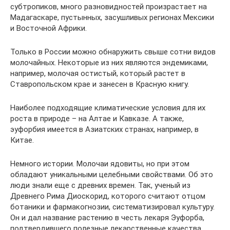
субтропиков, много разновидностей произрастает на
Мадагаскаре, пустынных, засушливых регионах Мексики
и Восточной Африки.
Только в России можно обнаружить свыше сотни видов
молочайных. Некоторые из них являются эндемиками,
например, молочая остистый, который растет в
Ставропольском крае и занесен в Красную книгу.
Наиболее подходящие климатические условия для их
роста в природе – на Алтае и Кавказе. А также,
эуфорбия имеется в Азиатских странах, например, в
Китае.
Немного истории. Молочаи ядовиты, но при этом
обладают уникальными целебными свойствами. Об это
люди знали еще с древних времен. Так, ученый из
Древнего Рима Диоскорид, которого считают отцом
ботаники и фармакогнозии, систематизировал культуру.
Он и дал название растению в честь лекаря Эуфорба,
подтвердившего полезные лекарственные качества