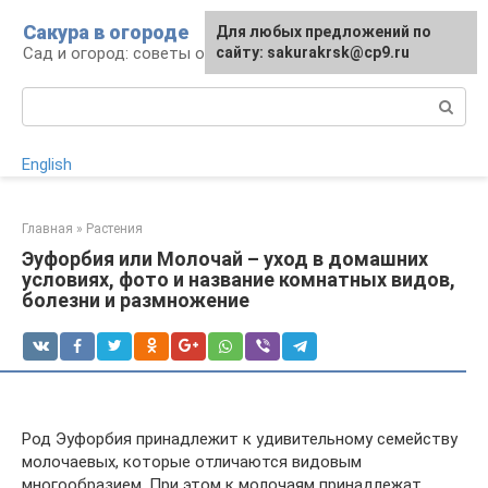
Перейти
Сакура в огороде
Для любых предложений по
к
Сад и огород: советы огородникам
сайту: sakurakrsk@cp9.ru
контенту
Поиск:
English
Главная
»
Растения
Эуфорбия или Молочай – уход в домашних
условиях, фото и название комнатных видов,
болезни и размножение
Род Эуфорбия принадлежит к удивительному семейству
молочаевых, которые отличаются видовым
многообразием. При этом к молочаям принадлежат