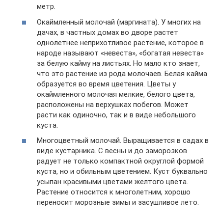
метр.
Окаймленный молочай (маргината). У многих на
дачах, в частных домах во дворе растет
однолетнее неприхотливое растение, которое в
народе называют «невеста», «богатая невеста»
за белую кайму на листьях. Но мало кто знает,
что это растение из рода молочаев. Белая кайма
образуется во время цветения. Цветы у
окаймленного молочая мелкие, белого цвета,
расположены на верхушках побегов. Может
расти как одиночно, так и в виде небольшого
куста.
Многоцветный молочай. Выращивается в садах в
виде кустарника. С весны и до заморозков
радует не только компактной округлой формой
куста, но и обильным цветением. Куст буквально
усыпан красивыми цветами желтого цвета.
Растение относится к многолетним, хорошо
переносит морозные зимы и засушливое лето.