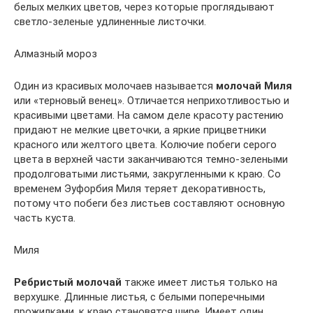
белых мелких цветов, через которые проглядывают
светло-зеленые удлиненные листочки.
Алмазный мороз
Один из красивых молочаев называется
молочай Миля
или «терновый венец». Отличается неприхотливостью и
красивыми цветами. На самом деле красоту растению
придают не мелкие цветочки, а яркие прицветники
красного или желтого цвета. Колючие побеги серого
цвета в верхней части заканчиваются темно-зелеными
продолговатыми листьями, закругленными к краю. Со
временем Эуфорбия Миля теряет декоративность,
потому что побеги без листьев составляют основную
часть куста.
Миля
Ребристый молочай
также имеет листья только на
верхушке. Длинные листья, с белыми поперечными
прожилками, к краю становятся шире. Имеет один