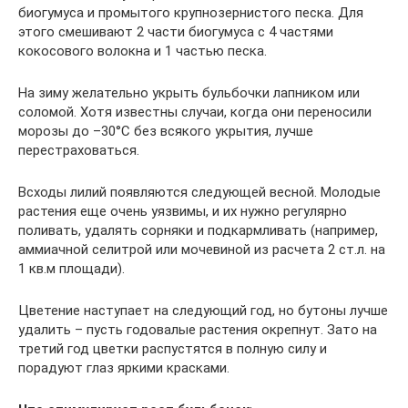
биогумуса и промытого крупнозернистого песка. Для
этого смешивают 2 части биогумуса с 4 частями
кокосового волокна и 1 частью песка.
На зиму желательно укрыть бульбочки лапником или
соломой. Хотя известны случаи, когда они переносили
морозы до –30°C без всякого укрытия, лучше
перестраховаться.
Всходы лилий появляются следующей весной. Молодые
растения еще очень уязвимы, и их нужно регулярно
поливать, удалять сорняки и подкармливать (например,
аммиачной селитрой или мочевиной из расчета 2 ст.л. на
1 кв.м площади).
Цветение наступает на следующий год, но бутоны лучше
удалить – пусть годовалые растения окрепнут. Зато на
третий год цветки распустятся в полную силу и
порадуют глаз яркими красками.