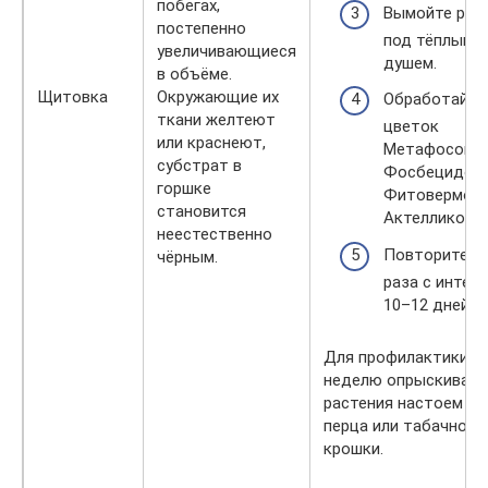
побегах,
Вымойте рас
постепенно
под тёплым
увеличивающиеся
душем.
в объёме.
Щитовка
Окружающие их
Обработайте
ткани желтеют
цветок
или краснеют,
Метафосом,
субстрат в
Фосбецидом,
горшке
Фитовермом,
становится
Актелликом.
неестественно
Повторите 2
чёрным.
раза с интер
10–12 дней.
Для профилактики ра
неделю опрыскивайт
растения настоем жг
перца или табачной
крошки.