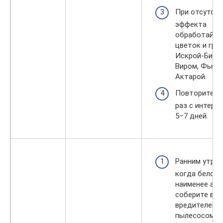
При отсутств
эффекта
обработайте
цветок и гру
Искрой-Био, 
Виром, Фьюри
Актарой.
Повторите 4
раз с интерв
5–7 дней.
Ранним утром
когда белок
наименее акт
соберите ви
вредителей
пылесосом.