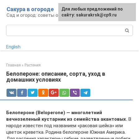
Перейти
Сакура в огороде
Для любых предложений по
к
Сад и огород: советы огородникам
сайту: sakurakrsk@cp9.ru
контенту
Поиск:
English
Главная
»
Растения
Белопероне: описание, сорта, уход в
домашних условиях
Белопероне (Beloperone) — многолетний
вечнозеленый кустарник из семейства акантовых.
В
народе известен под названием «раковая шейка» или
цветок креветка. Родина белопероне Южная Америка.
Для растения характерны гибкие, разветвленные побеги,