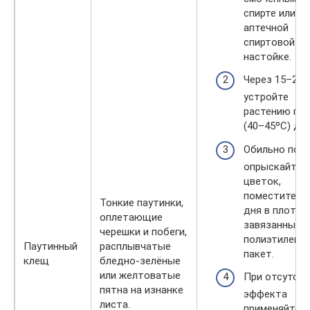
спирте или л
аптечной
спиртовой
настойке.
Через 15–20 
устройте
растению гор
(40–45ºС) душ
Обильно поле
опрыскайте
цветок,
поместите на
Тонкие паутинки,
дня в плотно
оплетающие
завязанный
черешки и побеги,
полиэтилено
Паутинный
расплывчатые
пакет.
клещ
бледно-зелёные
или желтоватые
При отсутств
пятна на изнанке
эффекта
листа.
применяйте