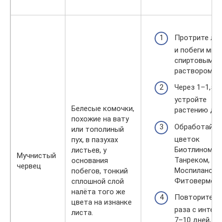
Протрите ли
и побеги мыл
спиртовым
раствором.
Через 1–1,5 ч
устройте
Белесые комочки,
растению душ
похожие на вату
Обработайте
или тополиный
цветок
пух, в пазухах
Биотлином,
листьев, у
Мучнистый
Танреком,
основания
червец
Моспиланом,
побегов, тонкий
Фитовермом.
сплошной слой
налёта того же
Повторите 2
цвета на изнанке
раза с интер
листа.
7–10 дней, м