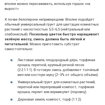
вполне можно пересаживать, используя горшок «на
вырост»
К почве белопероне непривередлив. Вполне подойдёт
обычный универсальный грунт для цветущих комнатных
растений с кислотностью 5,5–6,5 (нейтральный или
слабокислый).
Поскольку цветок быстро наращивает
зелёную массу, смесь должна быть лёгкой и
питательной.
Можно приготовить субстрат
самостоятельно:
Листовая земля, плодородный дёрн, торфяная
крошка, перегной, крупный речной песок
(2:2:1:1:1). В готовую смесь добавляют толчёный
мел или костную муку (2–3% от общего объёма).
Универсальный грунт для комнатных растений,
перегной или перепревший компост, торфяная
крошка, перлит или вермикулит (поровну).
Дерновая земля, компост, торф (1:1:2).