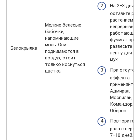
На 2–3 дня
оставьте ряд
растением
Мелкие белесые
непрерывно
бабочки,
работающий
напоминающие
фумигатор,
моль. Они
развесьте ли
Белокрылка
поднимаются в
ленту для ло
воздух, стоит
мух.
только коснуться
При отсутств
цветка.
эффекта
применяйте
Адмирал,
Моспилан,
Командор,
Оберон.
Повторите 2
раза с перер
7–10 дней.