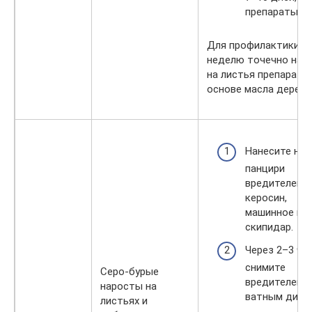
препараты.
Для профилактики ра
неделю точечно нан
на листья препараты
основе масла дерева
Нанесите на
панцири
вредителей у
керосин,
машинное мас
скипидар.
Через 2–3 ча
снимите
Серо-бурые
вредителем
наросты на
ватным диск
листьях и