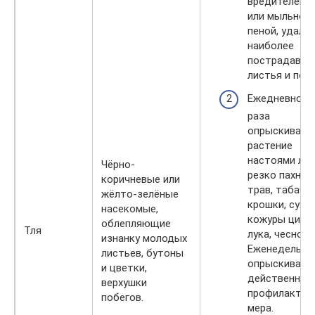
вредителей 
или мыльной
пеной, удали
наиболее
пострадавши
листья и побе
Ежедневно по
раза
опрыскивайт
растение
настоями лю
Чёрно-
резко пахнущ
коричневые или
трав, табачн
жёлто-зелёные
крошки, сухо
насекомые,
кожуры цитру
облепляющие
Тля
лука, чеснока
изнанку молодых
Еженедельно
листьев, бутоны
опрыскивани
и цветки,
действенная
верхушки
профилактич
побегов.
мера.