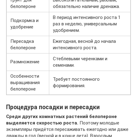
Грунт для
Высокопитательный, рыхлый,
белопероне
обязательно наличие дренажа.
В период интенсивного роста 1
Подкормка и
раз в неделю, универсальным
удобрение
удобрением.
Пересадка
Ежегодная, весной до начала
белопероне
интенсивного роста.
Стеблевыми черенками и
Размножение
семенами.
Особенности
Требует постоянного
выращивания
формирования.
белопероне
Процедура посадки и пересадки
Среди других комнатных растений белопероне
выделяется скоростью роста.
Поэтому молодые
экземпляры придётся пересаживать ежегодно или даже
дважды в год (весной и в конце лета). Взрослым