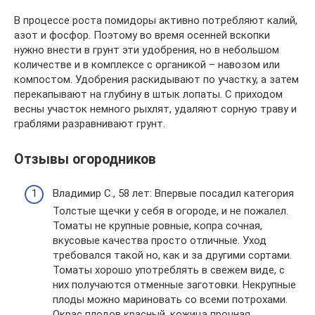
В процессе роста помидоры активно потребляют калий,
азот и фосфор. Поэтому во время осенней вскопки
нужно внести в грунт эти удобрения, но в небольшом
количестве и в комплексе с органикой – навозом или
компостом. Удобрения раскидывают по участку, а затем
перекапывают на глубину в штык лопаты. С приходом
весны участок немного рыхлят, удаляют сорную траву и
граблями разравнивают грунт.
Отзывы огородников
Владимир С., 58 лет: Впервые посадил категория
Толстые щечки у себя в огороде, и не пожалел.
Томаты не крупные ровные, копра сочная,
вкусовые качества просто отличные. Уход
требовался такой но, как и за другими сортами.
Томаты хорошо употреблять в свежем виде, с
них получаются отменные заготовки. Некрупные
плоды можно мариновать со всеми потрохами.
Окрас плодов красный, кожица прочная.