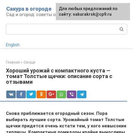
Перейти
Сакура в огороде
Для любых предложений по
к
Сад и огород: советы огородникам
сайту: sakurakrsk@cp9.ru
контенту
Поиск:
English
Главная
»
Овощи
Хороший урожай с компактного куста —
томат Толстые щечки: описание сорта с
отзывами
Снова приближается огородный сезон. Пора
выбирать лучшие сорта. Урожайный томат Толстые
щечки придется очень кстати тем, у кого невысокие
теплицы. Компактные помидоры крайне выносливы