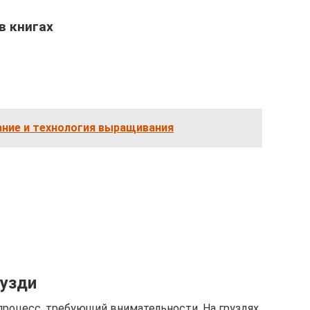
в книгах
ание и технология выращивания
рузди
роцесс, требующий внимательности. На груздях