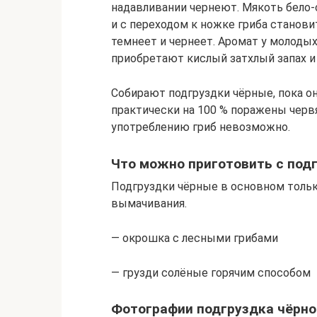
надавливании чернеют. Мякоть бело-
и с переходом к ножке гриба станови
темнеет и чернеет. Аромат у молоды
приобретают кислый затхлый запах и
Собирают подгруздки чёрные, пока о
практически на 100 % поражены червя
употреблению гриб невозможно.
Что можно приготовить с под
Подгруздки чёрные в основном только
вымачивания.
— окрошка с лесными грибами
— грузди солёные горячим способом
Фотографии подгруздка чёрно