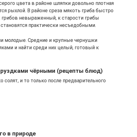
серого цвета в районе шляпки довольно плотная
тся рыхлой. В районе среза мякоть гриба быстро
х грибов невыраженный, к старости грибы
 становятся практически несъедобными.
ни молодые. Средние и крупные чернушки
ками и найти среди них целый, готовый к
груздками чёрными (рецепты блюд)
 солят, и то только после предварительного
го в природе