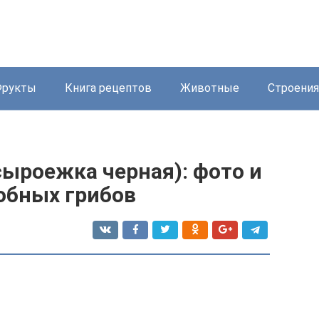
Фрукты
Книга рецептов
Животные
Строения
ыроежка черная): фото и
обных грибов