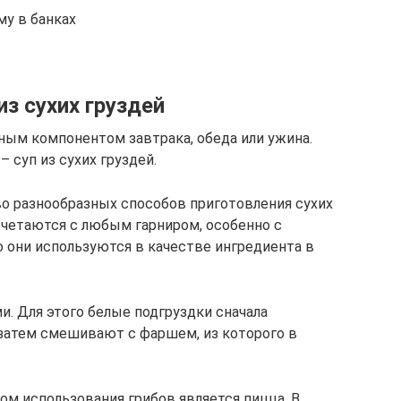
му в банках
з сухих груздей
ным компонентом завтрака, обеда или ужина.
 суп из сухих груздей.
о разнообразных способов приготовления сухих
очетаются с любым гарниром, особенно с
о они используются в качестве ингредиента в
и. Для этого белые подгруздки сначала
 затем смешивают с фаршем, из которого в
м использования грибов является пицца. В