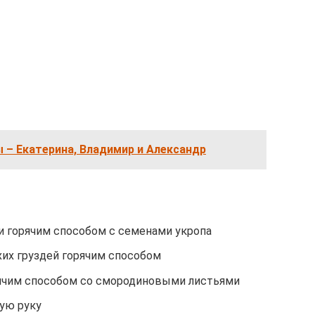
 – Екатерина, Владимир и Александр
и горячим способом с семенами укропа
хих груздей горячим способом
орячим способом со смородиновыми листьями
рую руку