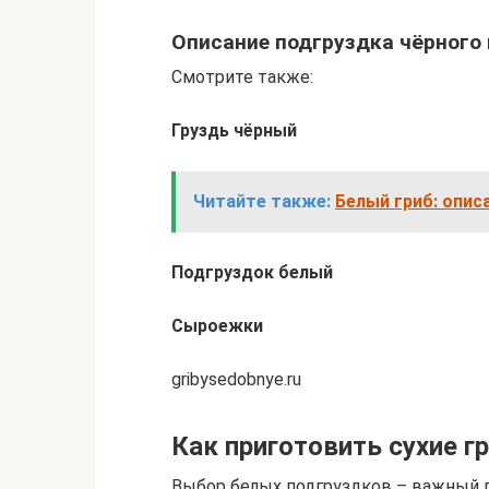
Описание подгруздка чёрного 
Смотрите также:
Груздь чёрный
Читайте также:
Белый гриб: опис
Подгруздок белый
Сыроежки
gribysedobnye.ru
Как приготовить сухие г
Выбор белых подгруздков – важный п