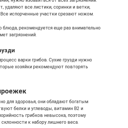
ния, нужно избавиться от всех загрязнений.
 удаляют все листики, соринки и ветки,
 Все испорченные участки срезают ножом.
ю блюда, рекомендуется еще раз внимательно
мет загрязнений.
грузди
роцесс варки грибов. Сухие грузди нужно
оторые хозяйки рекомендуют повторять
ыроежек
зно для здоровья, они обладают богатым
вуют белки и углеводы, витамин В2 и
алорийность грибков невысока, поэтому
 склонности к набору лишнего веса.