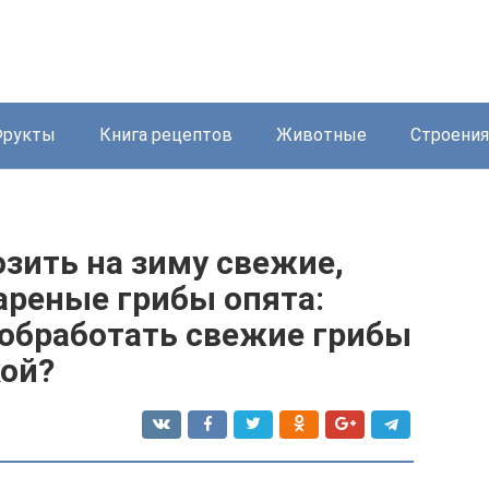
Фрукты
Книга рецептов
Животные
Строения
зить на зиму свежие,
ареные грибы опята:
 обработать свежие грибы
кой?