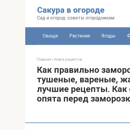
Перейти
Сакура в огороде
к
контенту
Сад и огород: советы огородникам
Овощи
Растения
Ягоды
Главная
»
Книга рецептов
Как правильно заморо
тушеные, вареные, ж
лучшие рецепты. Как
опята перед замороз