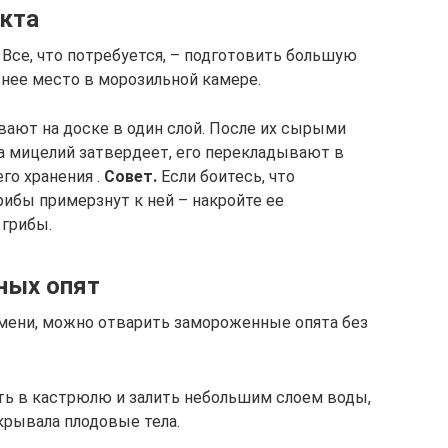
кта
се, что потребуется, – подготовить большую
 нее место в морозильной камере.
ают на доске в один слой. После их сырыми
да мицелий затвердеет, его перекладывают в
го хранения .
Совет.
Если боитесь, что
рибы примерзнут к ней – накройте ее
 грибы.
ных опят
емени, можно отварить замороженные опята без
ь в кастрюлю и залить небольшим слоем воды,
акрывала плодовые тела.