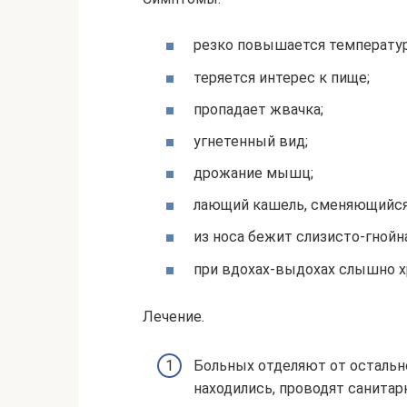
резко повышается температур
теряется интерес к пище;
пропадает жвачка;
угнетенный вид;
дрожание мышц;
лающий кашель, сменяющийс
из носа бежит слизисто-гнойна
при вдохах-выдохах слышно х
Лечение.
Больных отделяют от остально
находились, проводят санита