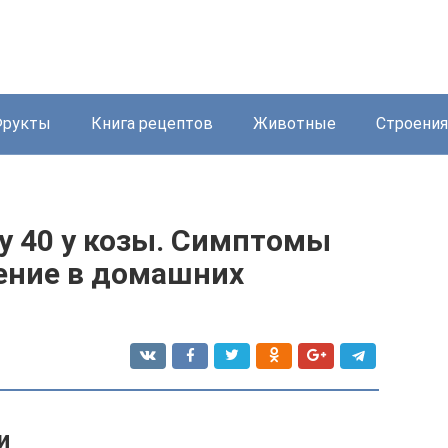
Фрукты
Книга рецептов
Животные
Строения
у 40 у козы. Симптомы
чение в домашних
и