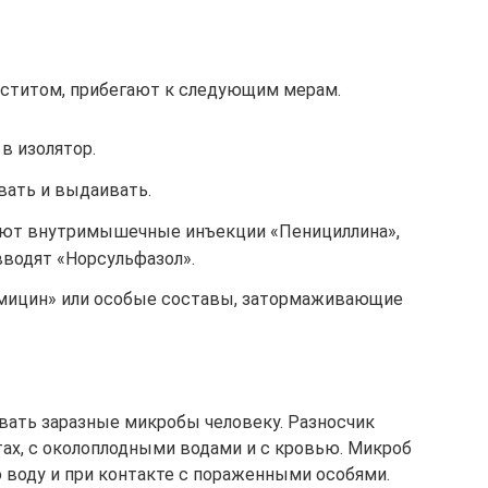
аститом, прибегают к следующим мерам.
в изолятор.
ать и выдаивать.
ают внутримышечные инъекции «Пенициллина»,
вводят «Норсульфазол».
омицин» или особые составы, затормаживающие
ать заразные микробы человеку. Разносчик
тах, с околоплодными водами и с кровью. Микроб
ю воду и при контакте с пораженными особями.