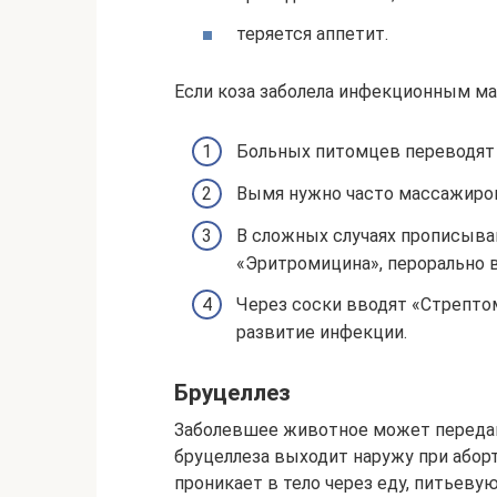
теряется аппетит.
Если коза заболела инфекционным м
Больных питомцев переводят 
Вымя нужно часто массажиров
В сложных случаях прописыв
«Эритромицина», перорально 
Через соски вводят «Стрепт
развитие инфекции.
Бруцеллез
Заболевшее животное может передав
бруцеллеза выходит наружу при абор
проникает в тело через еду, питьеву