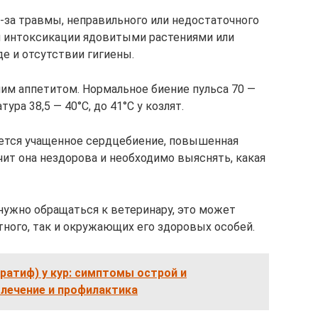
-за травмы, неправильного или недостаточного
и интоксикации ядовитыми растениями или
е и отсутствии гигиены.
шим аппетитом. Нормальное биение пульса 70 —
ура 38,5 — 40°С, до 41°С у козлят.
ается учащенное сердцебиение, повышенная
ачит она нездорова и необходимо выяснять, какая
нужно обращаться к ветеринару, это может
тного, так и окружающих его здоровых особей.
ратиф) у кур: симптомы острой и
 лечение и профилактика