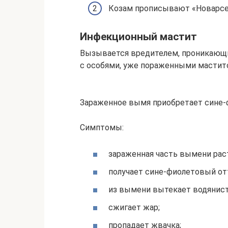
Козам прописывают «Новaрсен
Инфекционный мастит
Вызывается вредителем, проникающи
с особями, уже пораженными мастито
Зараженное вымя приобретает сине
Симптомы:
зараженная часть вымени рас
получает сине-фиолетовый от
из вымени вытекает водяниста
сжигает жар;
пропадает жвачка;