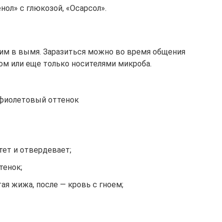
ол» с глюкозой, «Осaрсол».
м в вымя. Заразиться можно во время общения
м или еще только носителями микроба.
-фиолетовый оттенок
тет и отвердевает;
тенок;
я жижа, после — кровь с гноем;