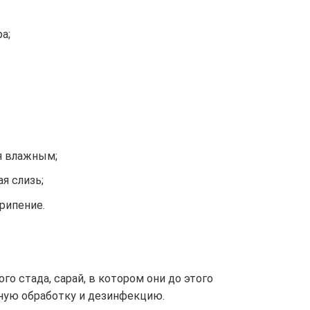
а;
я влажным;
я слизь;
рипение.
го стада, сарай, в котором они до этого
рную обработку и дезинфекцию.