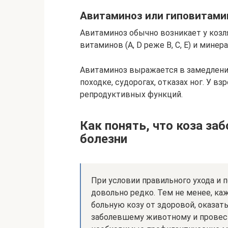
Авитаминоз или гиповитами
Авитаминоз обычно возникает у козля
витаминов (А, D реже В, С, Е) и минера
Авитаминоз выражается в замедлении
походке, судорогах, отказах ног. У 
репродуктивных функций.
Как понять, что коза за
болезни
При условии правильного ухода и
довольно редко. Тем не менее, ка
больную козу от здоровой, оказа
заболевшему животному и провес