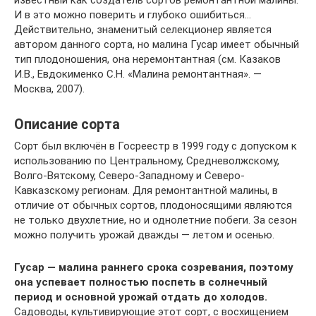
известный как создатель сортов ремонтантной малины.
И в это можно поверить и глубоко ошибиться…
Действительно, знаменитый селекционер является
автором данного сорта, но малина Гусар имеет обычный
тип плодоношения, она неремонтантная (см. Казаков
И.В., Евдокименко С.Н. «Малина ремонтантная». —
Москва, 2007).
Описание сорта
Сорт был включён в Госреестр в 1999 году с допуском к
использованию по Центральному, Средневолжскому,
Волго-Вятскому, Северо-Западному и Северо-
Кавказскому регионам. Для ремонтантной малины, в
отличие от обычных сортов, плодоносящими являются
не только двухлетние, но и однолетние побеги. За сезон
можно получить урожай дважды — летом и осенью.
Гусар — малина раннего срока созревания, поэтому
она успевает полностью поспеть в солнечный
период и основной урожай отдать до холодов.
Садоводы, культивирующие этот сорт, с восхищением