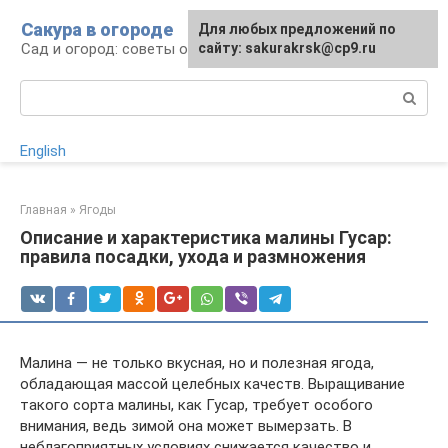
Перейти
Сакура в огороде
Для любых предложений по
к
Сад и огород: советы огородникам
сайту: sakurakrsk@cp9.ru
контенту
Поиск:
English
Главная
»
Ягоды
Описание и характеристика малины Гусар:
правила посадки, ухода и размножения
Малина — не только вкусная, но и полезная ягода,
обладающая массой целебных качеств. Выращивание
такого сорта малины, как Гусар, требует особого
внимания, ведь зимой она может вымерзать. В
неблагоприятных условиях снижается качество и