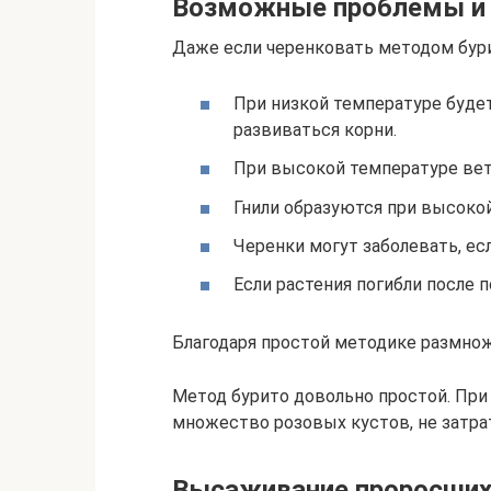
Возможные проблемы и 
Даже если черенковать методом бури
При низкой температуре будет
развиваться корни.
При высокой температуре вет
Гнили образуются при высоко
Черенки могут заболевать, ес
Если растения погибли после п
Благодаря простой методике размно
Метод бурито довольно простой. При
множество розовых кустов, не затра
Высаживание проросших 