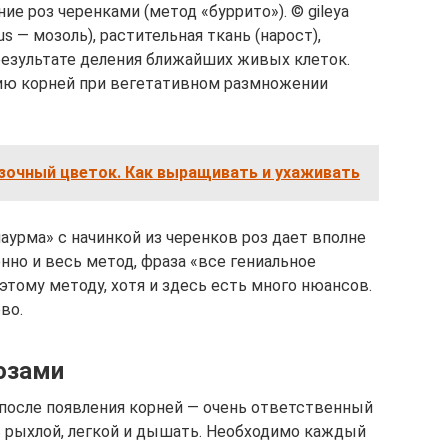
ние роз черенками (метод «буррито»). © gileya
us — мозоль), растительная ткань (нарост),
результате деления ближайших живых клеток.
ию корней при вегетативном размножении
зочный цветок. Как выращивать и ухаживать
аурма» с начинкой из черенков роз дает вполне
нно и весь метод, фраза «все гениальное
 этому методу, хотя и здесь есть много нюансов.
во.
озами
после появления корней — очень ответственный
 рыхлой, легкой и дышать. Необходимо каждый