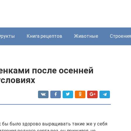
Фрукты
Книга рецептов
Животные
Строения
енками после осенней
условиях
ак бы было здорово выращивать такие же у себя
териал редкого сорта роз, он прижился, но