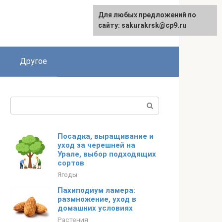
Для любых предложений по
English
сайту: sakurakrsk@cp9.ru
Другое
Поиск:
Посадка, выращивание и
уход за черешней на
Урале, выбор подходящих
сортов
Ягоды
Пахиподиум ламера:
размножение, уход в
домашних условиях
Растения