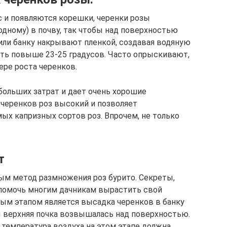
с и появляются корешки, черенки розы
одному) в почву, так чтобы над поверхностью
или банку накрывают пленкой, создавая водяную
ть повыше 23-25 градусов. Часто опрыскивают,
ере роста черенков.
 больших затрат и дает очень хорошие
черенков роз высокий и позволяет
х капризных сортов роз. Впрочем, не только
т
ным метод размножения роз бурито. Секреты,
 помочь многим дачникам вырастить свой
ым этапом является высадка черенков в банку
бы верхняя почка возвышалась над поверхностью.
 температура воздуха на этом этапе должна