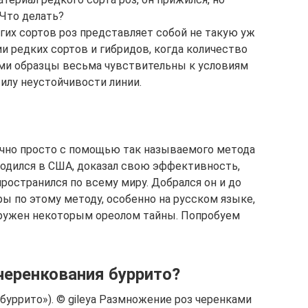
Что делать?
их сортов роз представляет собой не такую уж
и редких сортов и гибридов, когда количество
сами образцы весьма чувствительны к условиям
илу неустойчивости линии.
чно просто с помощью так называемого метода
родился в США, доказал свою эффективность,
ространился по всему миру. Добрался он и до
ры по этому методу, особенно на русском языке,
окружен некоторым ореолом тайны. Попробуем
черенкования буррито?
буррито»). © gileya Размножение роз черенками