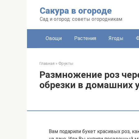
Перейти
Сакура в огороде
к
контенту
Сад и огород: советы огородникам
Овощи
Растения
Ягоды
Главная
»
Фрукты
Размножение роз чер
обрезки в домашних 
Вам подарили букет красивых роз, к
на даче. Или Вы купили посадочный ма