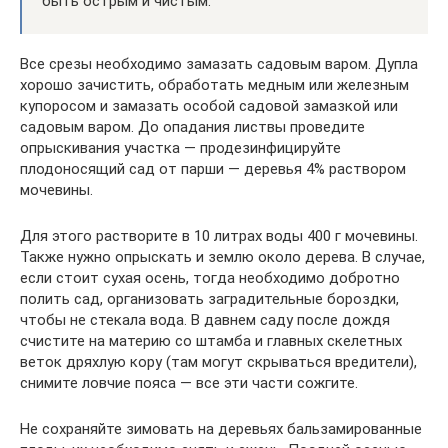
быть острым и чистым.
Все срезы необходимо замазать садовым варом. Дупла
хорошо зачистить, обработать медным или железным
купоросом и замазать особой садовой замазкой или
садовым варом. До опадания листвы проведите
опрыскивания участка — продезинфицируйте
плодоносящий сад от парши — деревья 4% раствором
мочевины.
Для этого растворите в 10 литрах воды 400 г мочевины.
Также нужно опрыскать и землю около дерева. В случае,
если стоит сухая осень, тогда необходимо добротно
полить сад, организовать заградительные бороздки,
чтобы не стекала вода. В давнем саду после дождя
счистите на материю со штамба и главных скелетных
веток дряхлую кору (там могут скрываться вредители),
снимите ловчие пояса — все эти части сожгите.
Не сохраняйте зимовать на деревьях бальзамированные