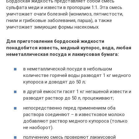
Бордоская жидкость представляет собой смесь
сульфата меди и извести в пропорции 1:1. Эта смесь
уничтожает очаги болезней (монилиоз, пятнистости,
гнили и грибковые заболевания, парша), а также
уничтожает зимующие формы насекомых.
Для приготовления бордоской жидкости
понадобится известь, медный купорос, вода, любая
неметаллическая посуда и лакмусовая бумага:
в неметаллической посуде в небольшом
количестве горячей воды разводят 1 кг медного
купороса и доводят до 50 л;
в другой емкости гасят 1 кг негашеной извести и
разводят раствор до 50 л, процеживают;
непосредственно перед применением оба
раствора соединяют – в известковое молоко
добавляют раствор медного купороса (только
не наоборот).
полученную смесь проверяют лакмусовой