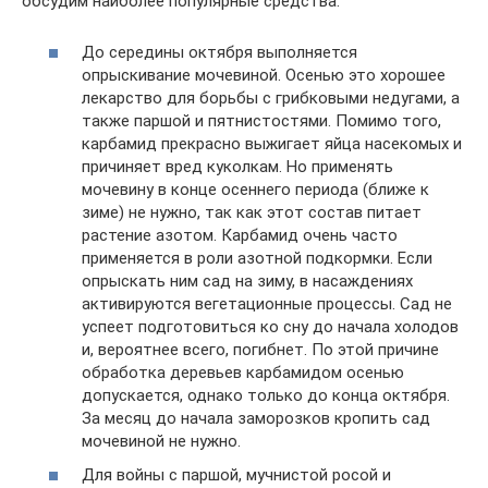
обсудим наиболее популярные средства.
До середины октября выполняется
опрыскивание мочевиной. Осенью это хорошее
лекарство для борьбы с грибковыми недугами, а
также паршой и пятнистостями. Помимо того,
карбамид прекрасно выжигает яйца насекомых и
причиняет вред куколкам. Но применять
мочевину в конце осеннего периода (ближе к
зиме) не нужно, так как этот состав питает
растение азотом. Карбамид очень часто
применяется в роли азотной подкормки. Если
опрыскать ним сад на зиму, в насаждениях
активируются вегетационные процессы. Сад не
успеет подготовиться ко сну до начала холодов
и, вероятнее всего, погибнет. По этой причине
обработка деревьев карбамидом осенью
допускается, однако только до конца октября.
За месяц до начала заморозков кропить сад
мочевиной не нужно.
Для войны с паршой, мучнистой росой и