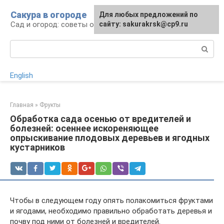
Перейти
Сакура в огороде
Для любых предложений по
к
Сад и огород: советы огородникам
сайту: sakurakrsk@cp9.ru
контенту
Поиск:
English
Главная
»
Фрукты
Обработка сада осенью от вредителей и
болезней: осеннее искореняющее
опрыскивание плодовых деревьев и ягодных
кустарников
Чтобы в следующем году опять полакомиться фруктами
и ягодами, необходимо правильно обработать деревья и
почву под ними от болезней и вредителей.