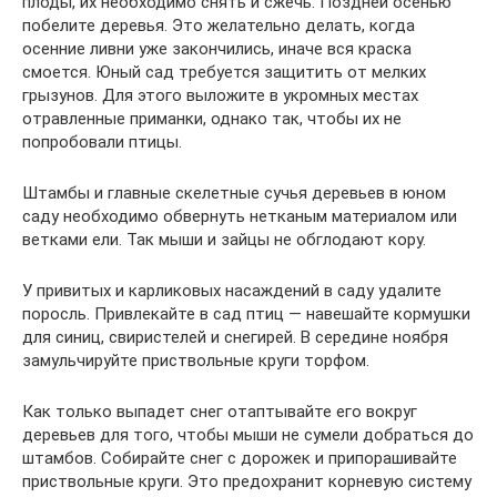
плоды, их необходимо снять и сжечь. Поздней осенью
побелите деревья. Это желательно делать, когда
осенние ливни уже закончились, иначе вся краска
смоется. Юный сад требуется защитить от мелких
грызунов. Для этого выложите в укромных местах
отравленные приманки, однако так, чтобы их не
попробовали птицы.
Штамбы и главные скелетные сучья деревьев в юном
саду необходимо обвернуть нетканым материалом или
ветками ели. Так мыши и зайцы не обглодают кору.
У привитых и карликовых насаждений в саду удалите
поросль. Привлекайте в сад птиц — навешайте кормушки
для синиц, свиристелей и снегирей. В середине ноября
замульчируйте приствольные круги торфом.
Как только выпадет снег отаптывайте его вокруг
деревьев для того, чтобы мыши не сумели добраться до
штамбов. Собирайте снег с дорожек и припорашивайте
приствольные круги. Это предохранит корневую систему