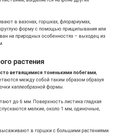
ают в вазонах, горшках, флорариумах,
округлую форму с помощью прищипывания или
ован на природных особенностях – выходец из
м.
ого растения
усто ветвящимися тоненькими побегами
,
етаются между собой таким образом образуя
точки каплеобразной формы.
ают до 6 мм. Поверхность листика гладкая
спускаются мелкие, около 1 мм, одиночные,
высаживают в горшки с большими растениями.