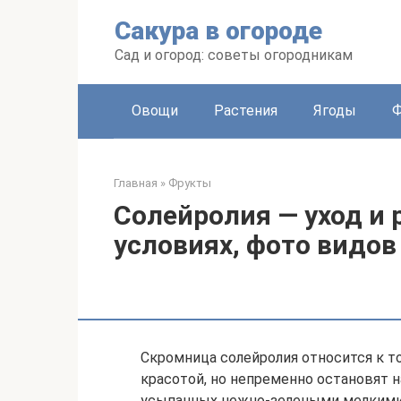
Перейти
Сакура в огороде
к
контенту
Сад и огород: советы огородникам
Овощи
Растения
Ягоды
Главная
»
Фрукты
Солейролия — уход и
условиях, фото видов
Скромница солейролия относится к то
красотой, но непременно остановят на
усыпанных нежно-зелеными мелкими 