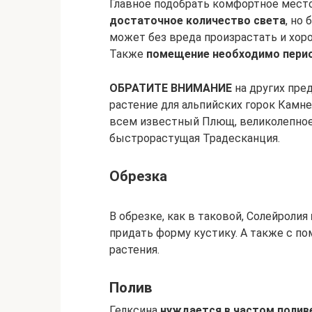
Главное подобрать комфортное место
достаточное количество света
, но
может без вреда произрастать и хор
Также
помещение необходимо перио
ОБРАТИТЕ ВНИМАНИЕ
на других пре
растение для альпийских горок Камн
всем известный Плющ, великолепное
быстрорастущая Традесканция.
Обрезка
В обрезке, как в таковой, Солейролия
придать форму кустику. А также с 
растения.
Полив
Гелксина
нуждается в частом полив