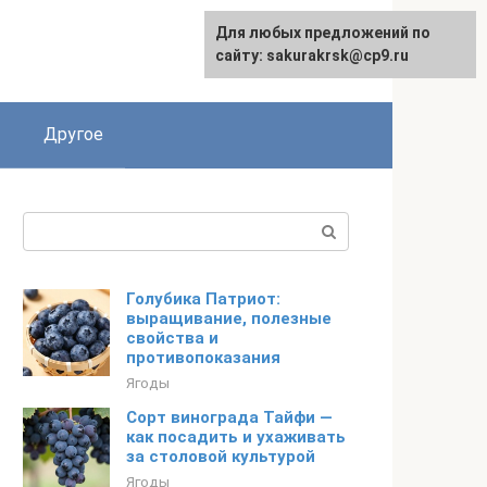
Для любых предложений по
English
сайту: sakurakrsk@cp9.ru
Другое
Поиск:
Голубика Патриот:
выращивание, полезные
свойства и
противопоказания
Ягоды
Сорт винограда Тайфи —
как посадить и ухаживать
за столовой культурой
Ягоды