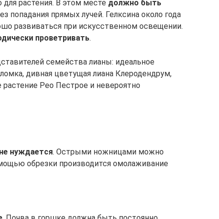
 для растения. В этом месте
должно быть
 без попадания прямых лучей. Гелксина около года
ошо развиваться при искусственном освещении.
дически проветривать
.
дставителей семейства лианы: идеальное
еломка, дивная цветущая лиана Клеродендрум,
 растение Рео Пестрое и невероятно
не нуждается
. Острыми ножницами можно
помощью обрезки производится омолаживание
е
. Почва в горшке должна быть постоянно