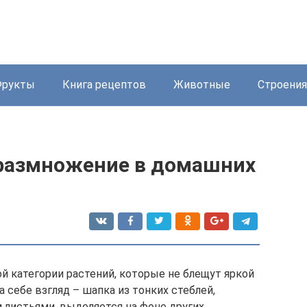
Фрукты
Книга рецептов
Животные
Строения
 размножение в домашних
й категории растений, которые не блещут яркой
 себе взгляд – шапка из тонких стеблей,
листьями, выделяется на фоне других