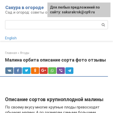
Перейти
Сакура в огороде
Для любых предложений по
к
Сад и огород: советы огородникам
сайту: sakurakrsk@cp9.ru
контенту
Поиск:
English
Главная
»
Ягоды
Малина орбита описание сорта фото отзывы
Описание сортов крупноплодной малины
По своему вкусу многие крупные плоды превосходят
обычную малину. А по размерам самыми большими