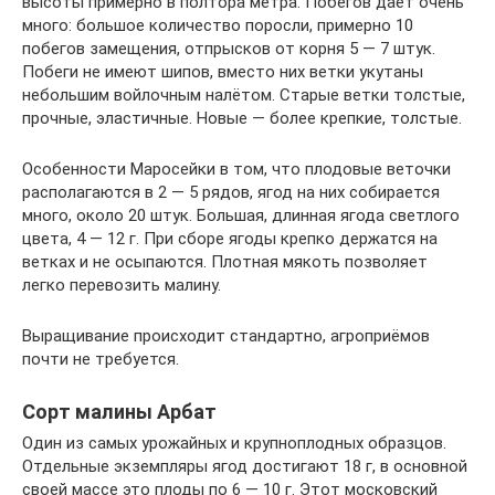
высоты примерно в полтора метра. Побегов даёт очень
много: большое количество поросли, примерно 10
побегов замещения, отпрысков от корня 5 — 7 штук.
Побеги не имеют шипов, вместо них ветки укутаны
небольшим войлочным налётом. Старые ветки толстые,
прочные, эластичные. Новые — более крепкие, толстые.
Особенности Маросейки в том, что плодовые веточки
располагаются в 2 — 5 рядов, ягод на них собирается
много, около 20 штук. Большая, длинная ягода светлого
цвета, 4 — 12 г. При сборе ягоды крепко держатся на
ветках и не осыпаются. Плотная мякоть позволяет
легко перевозить малину.
Выращивание происходит стандартно, агроприёмов
почти не требуется.
Сорт малины Арбат
Один из самых урожайных и крупноплодных образцов.
Отдельные экземпляры ягод достигают 18 г, в основной
своей массе это плоды по 6 — 10 г. Этот московский