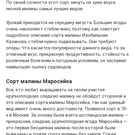
По своей сочности этот сорт ничуть не хуже вкуса
лесной малины самых лучших видов.
Урожай приходится на середину августа. Большие ягоды
очень наклоняют стебли вниз, поэтому, как советует
подробное описание сорта малины Изобильная
Казакова, стебли нужно подвязывать. Они требуют
опоры. Что касается популярности данного вида, то за
отличный вкус, прекрасную продуктивность, стойкость к
различным болезням и погодным условиям, он заслужил
наивысшую оценку садоводов.
Сорт малины Маросейка
Все, кто любит выращивать на своём участке
крупноплодную сладкую малину, не обойдут стороной и
это описание сорта малины Маросейка, так как данный
вид имеет очень много достоинств. Появился сорт в 70-
х в Москве. За основу была взята шотландская малина —
прекрасная, сладкая, крупноплодная ягода. Маросейка —
это первая бесшипная малина, после которой были
выведены и другие сорта малины без шипов. Среди