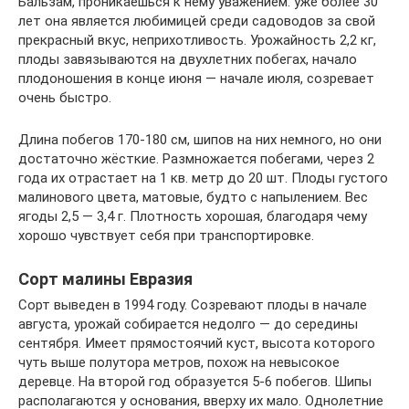
Бальзам, проникаешься к нему уважением: уже более 30
лет она является любимицей среди садоводов за свой
прекрасный вкус, неприхотливость. Урожайность 2,2 кг,
плоды завязываются на двухлетних побегах, начало
плодоношения в конце июня — начале июля, созревает
очень быстро.
Длина побегов 170-180 см, шипов на них немного, но они
достаточно жёсткие. Размножается побегами, через 2
года их отрастает на 1 кв. метр до 20 шт. Плоды густого
малинового цвета, матовые, будто с напылением. Вес
ягоды 2,5 — 3,4 г. Плотность хорошая, благодаря чему
хорошо чувствует себя при транспортировке.
Сорт малины Евразия
Сорт выведен в 1994 году. Созревают плоды в начале
августа, урожай собирается недолго — до середины
сентября. Имеет прямостоячий куст, высота которого
чуть выше полутора метров, похож на невысокое
деревце. На второй год образуется 5-6 побегов. Шипы
располагаются у основания, вверху их мало. Однолетние