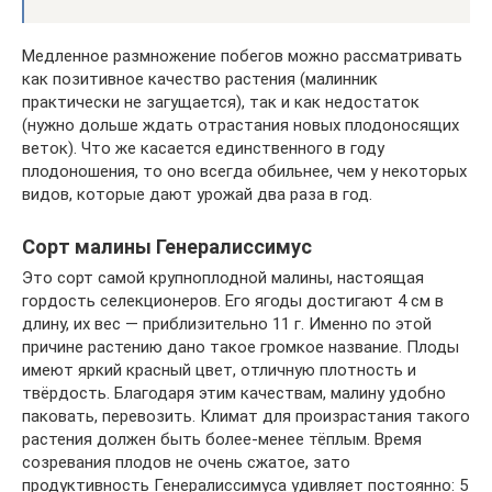
Медленное размножение побегов можно рассматривать
как позитивное качество растения (малинник
практически не загущается), так и как недостаток
(нужно дольше ждать отрастания новых плодоносящих
веток). Что же касается единственного в году
плодоношения, то оно всегда обильнее, чем у некоторых
видов, которые дают урожай два раза в год.
Сорт малины Генералиссимус
Это сорт самой крупноплодной малины, настоящая
гордость селекционеров. Его ягоды достигают 4 см в
длину, их вес — приблизительно 11 г. Именно по этой
причине растению дано такое громкое название. Плоды
имеют яркий красный цвет, отличную плотность и
твёрдость. Благодаря этим качествам, малину удобно
паковать, перевозить. Климат для произрастания такого
растения должен быть более-менее тёплым. Время
созревания плодов не очень сжатое, зато
продуктивность Генералиссимуса удивляет постоянно: 5