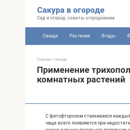
Перейти
Сакура в огороде
к
контенту
Сад и огород: советы огородникам
Овощи
Растения
Ягоды
Главная
»
Овощи
Применение трихопол
комнатных растений
С фитофторозом сталкивался каждый 
чаще всего появляется при недостатк
сухую и ясную погоду его появление