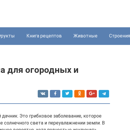
Фрукты
Книга рецептов
Животные
Строения
а для огородных и
дачник. Это грибковое заболевание, которое
е солнечного света и переувлажнении земли. В
 менее вероятно, хотя полностью исключать