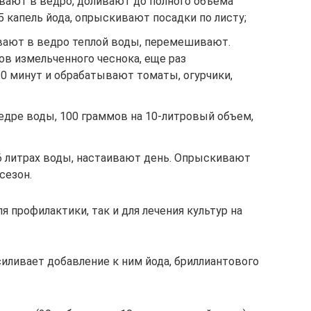
вают в ведро, доливают до полного объема
5 капель йода, опрыскивают посадки по листу;
вают в ведро теплой воды, перемешивают.
в измельченного чеснока, еще раз
 минут и обрабатывают томаты, огурчики,
едре воды, 100 граммов на 10-литровый объем,
5-6 литрах воды, настаивают день. Опрыскивают
сезон.
 профилактики, так и для лечения культур на
иливает добавление к ним йода, бриллиантового